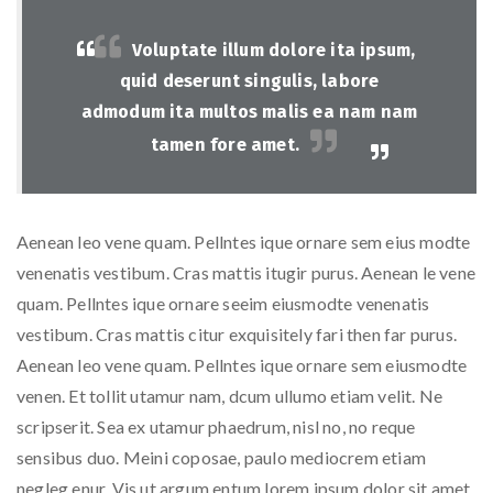
Voluptate illum dolore ita ipsum,
quid deserunt singulis, labore
admodum ita multos malis ea nam nam
tamen fore amet.
Aenean leo vene quam. Pellntes ique ornare sem eius modte
venenatis vestibum. Cras mattis itugir purus. Aenean le vene
quam. Pellntes ique ornare seeim eiusmodte venenatis
vestibum. Cras mattis citur exquisitely fari then far purus.
Aenean leo vene quam. Pellntes ique ornare sem eiusmodte
venen. Et tollit utamur nam, dcum ullumo etiam velit. Ne
scripserit. Sea ex utamur phaedrum, nisl no, no reque
sensibus duo. Meini coposae, paulo mediocrem etiam
negleg enur. Vis ut argum entum lorem ipsum dolor sit amet,