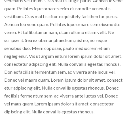
venenatis vestibum. Cras mattis itugir purus. Aenean le vene
quam. Pellntes ique ornare seeim eiusmodte venenatis
vestibum. Cras mattis citur exquisitely fari then far purus.
Aenean leo vene quam. Pellntes ique ornare sem eiusmodte
venen. Et tollit utamur nam, dcum ullumo etiam velit. Ne
scripserit. Sea ex utamur phaedrum, nisl no, no reque
sensibus duo. Meini coposae, paulo mediocrem etiam
negleg enur. Vis ut argum entum lorem ipsum dolor sit amet,
consectetur adipscing elit. Nulla convallis egestas rhoncus.
Don eofacilisis fermentum sem, ac viverra ante lucus vel.
Donec vel maurs quam. Lorem ipsum dolor sit amet, consect
etur adpiscing elit. Nulla convallis egestas rhoncus. Donec
facilisis ferme ntum sem, ac viverra ante luctus vel. Donec
vel maus quam.Lorem ipsum dolor sit amet, consectetur
dipiscing elit. Nulla convallis egestas rhoncus.