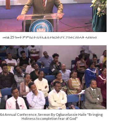
መበል 25 ዓመት ምምስራት ቤትኤል ቤተክርስትያን: ፓስተር ይስሓቅ ሓይለኣብ
016 Annual Conference, Sermon By Ogbaselassie Haile "Bringing
Holiness to completion fear of God"