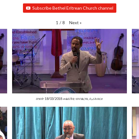
Subscribe Bethel Eritrean Church channel
Next
»
1
/
8
ሰንበት 18/03/2018 መልእኽቲ ብኣገልጋሊ ሲራክ በርሀ