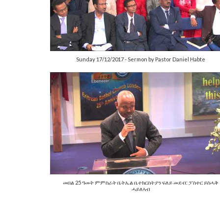
Sunday 17/12/2017 - Sermon by Pastor Daniel Habte
መበል 25 ዓመት ምምስራት ቤትኤል ቤተክርስትያን ፍለይ መደብ: ፓስተር ይስሓቅ
ሓይለኣብ