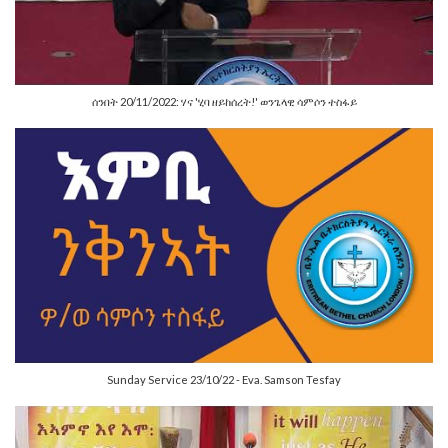
ሰንበት 20/11/2022: ሃና 'ሂባ ዘይከሰረት!' ወንጌላዊ ሳምሶን ተስፋይ
Sunday Service 23/10/22 - Eva. Samson Tesfay