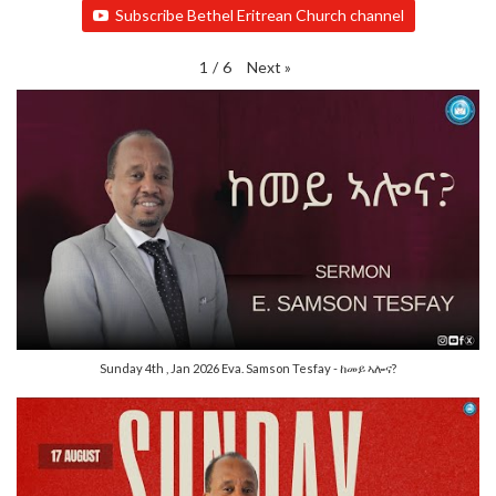
Subscribe Bethel Eritrean Church channel
Next
»
1
/
6
Sunday 4th , Jan 2026 Eva. Samson Tesfay - ከመይ ኣሎና?