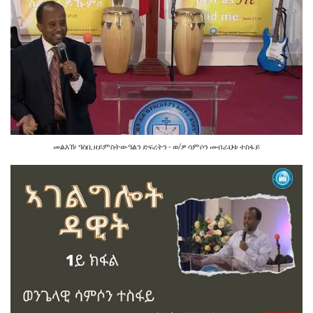
መልእኽ፡ ዓስቢ ዘይምስትውዓልን ድፍረትን - ወ/ዎ ሳምሶን መብራህቱ ተስፋይ