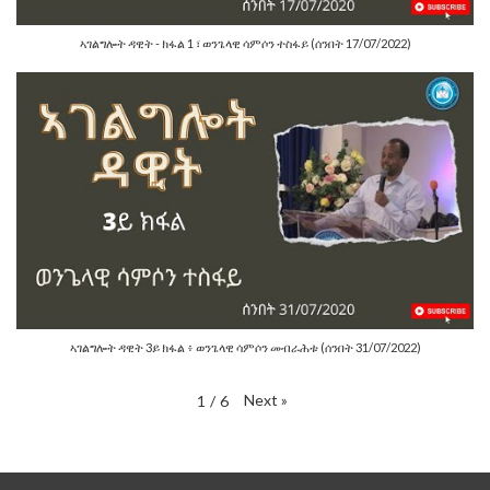
ኣገልግሎት ዳዊት - ክፋል 1 ፣ ወንጌላዊ ሳምሶን ተስፋይ (ሰንበት 17/07/2022)
ኣገልግሎት ዳዊት 3ይ ክፋል ፥ ወንጌላዊ ሳምሶን መብራሕቱ (ሰንበት 31/07/2022)
Next
»
1
/
6